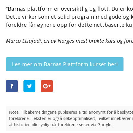
”Barnas plattform er oversiktlig og flott. Du er k
Dette virker som et solid program med gode og k
foreldre får øynene opp for dette nettbaserte kurs
Marco Elsafadi, en av Norges mest brukte kurs og fore
Les mer om Barnas Plattform kurset her!