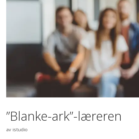
”Blanke-ark”-læreren
av
istudio