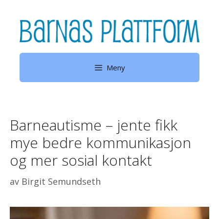
Hopp
til
innhold
Meny
Barneautisme – jente fikk
mye bedre kommunikasjon
og mer sosial kontakt
av
Birgit Semundseth