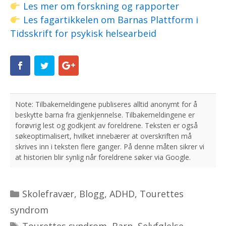
Les mer om forskning og rapporter
Les fagartikkelen om Barnas Plattform i
Tidsskrift for psykisk helsearbeid
Kategorier
Skolefravær
,
Blogg
,
ADHD
,
Tourettes
syndrom
Stikkord
Tourettes syndrom
,
Barn
,
Selvfølelse
,