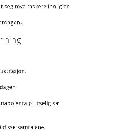
t seg mye raskere inn igjen.
erdagen.»
emning
ustrasjon.
 dagen.
 nabojenta plutselig sa:
å disse samtalene.