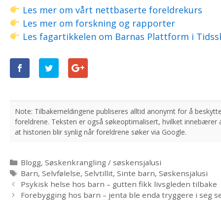
Les mer om vårt nettbaserte foreldrekurs
Les mer om forskning og rapporter
Les fagartikkelen om Barnas Plattform i Tidssk
Kategorier
Blogg
,
Søskenkrangling / søskensjalusi
Stikkord
Barn
,
Selvfølelse
,
Selvtillit
,
Sinte barn
,
Søskensjalusi
Psykisk helse hos barn – gutten fikk livsgleden tilbake
Forebygging hos barn – jenta ble enda tryggere i seg s