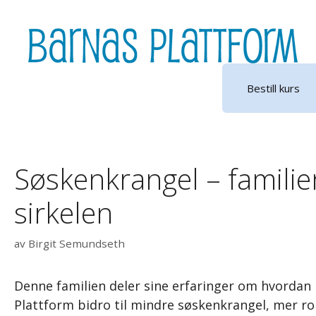
Hopp
til
innhold
Bestill kurs
Søskenkrangel – familie
sirkelen
av
Birgit Semundseth
Denne familien deler sine erfaringer om hvordan
Plattform bidro til mindre søskenkrangel, mer r