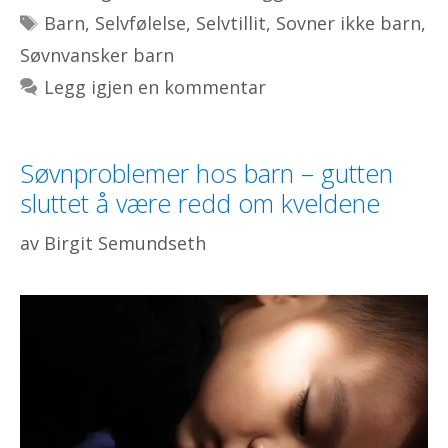
Stikkord
Barn
,
Selvfølelse
,
Selvtillit
,
Sovner ikke barn
,
Søvnvansker barn
Legg igjen en kommentar
Søvnproblemer hos barn – gutten
sluttet å være redd om kveldene
av
Birgit Semundseth