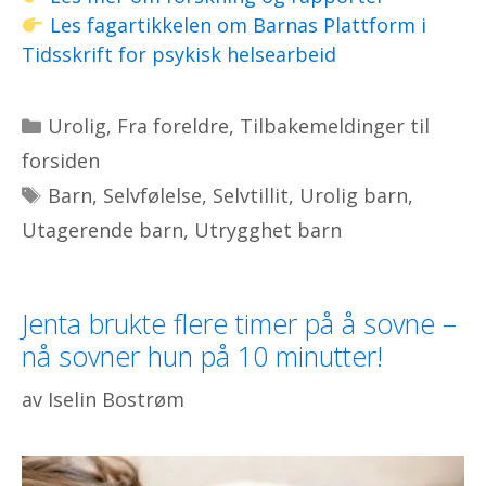
Les fagartikkelen om Barnas Plattform i
Tidsskrift for psykisk helsearbeid
Kategorier
Urolig
,
Fra foreldre
,
Tilbakemeldinger til
forsiden
Stikkord
Barn
,
Selvfølelse
,
Selvtillit
,
Urolig barn
,
Utagerende barn
,
Utrygghet barn
Jenta brukte flere timer på å sovne –
nå sovner hun på 10 minutter!
av
Iselin Bostrøm