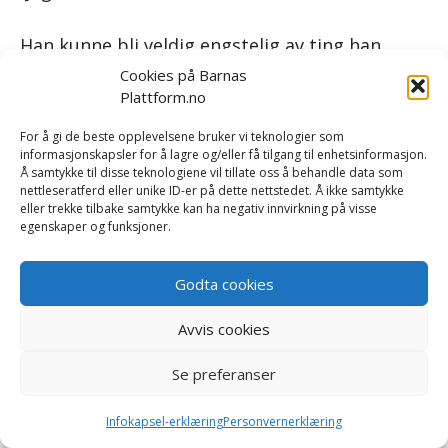
Han kunne bli veldig engstelig av ting han
hadde sett på TV, og i perioder våknet han
Cookies på Barnas
hver natt av mareritt.»
Plattform.no
For å gi de beste opplevelsene bruker vi teknologier som
Hele familien ble påvirket
informasjonskapsler for å lagre og/eller få tilgang til enhetsinformasjon.
Å samtykke til disse teknologiene vil tillate oss å behandle data som
nettleseratferd eller unike ID-er på dette nettstedet. Å ikke samtykke
«Når han våknet om natten, våknet ofte både
eller trekke tilbake samtykke kan ha negativ innvirkning på visse
vi foreldre og lillesøsteren hans også.
egenskaper og funksjoner.
Han ble mer og mer trøtt og sliten, og
Godta cookies
morgenene ble veldig vanskelige.
Avvis cookies
Etter hvert begynte vi også å merke at han
Se preferanser
gruet seg til fritidsaktiviteter og tok
kommentarer og beskjeder veldig tungt.»
Infokapsel-erklæring
Personvernerklæring