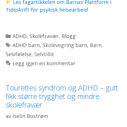
Les fagartikkelen om Barnas Plattform i
Tidsskrift for psykisk helsearbeid
Kategorier
ADHD
,
Skolefravær
,
Blogg
Stikkord
ADHD barn
,
Skolevegring barn
,
Barn
,
Selvfølelse
,
Selvtillit
Legg igjen en kommentar
Tourettes syndrom og ADHD – gutt
fikk større trygghet og mindre
skolefravær
av
Iselin Bostrøm