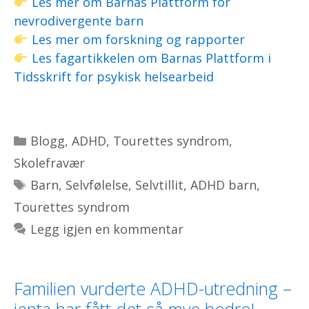
Les mer om Barnas Plattform for
nevrodivergente barn
Les mer om forskning og rapporter
Les fagartikkelen om Barnas Plattform i
Tidsskrift for psykisk helsearbeid
Kategorier
Blogg
,
ADHD
,
Tourettes syndrom
,
Skolefravær
Stikkord
Barn
,
Selvfølelse
,
Selvtillit
,
ADHD barn
,
Tourettes syndrom
Legg igjen en kommentar
Familien vurderte ADHD-utredning –
jenta har fått det så mye bedre!