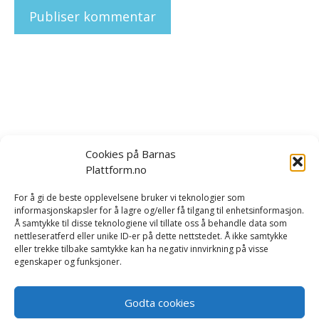
Cookies på Barnas
Plattform.no
Om oss
|
Bestill kurs og foredrag
|
For å gi de beste opplevelsene bruker vi teknologier som
informasjonskapsler for å lagre og/eller få tilgang til enhetsinformasjon.
Tilbakemeldinger
|
Rapport/forskning
|
Kontakt oss
Å samtykke til disse teknologiene vil tillate oss å behandle data som
nettleseratferd eller unike ID-er på dette nettstedet. Å ikke samtykke
eller trekke tilbake samtykke kan ha negativ innvirkning på visse
Vi er opptatt av å håndtere dine personopplysninger på
egenskaper og funksjoner.
en trygg og sikker måte. Les mer i våre betingelser og i
vår
personvernerklæring
.
Godta cookies