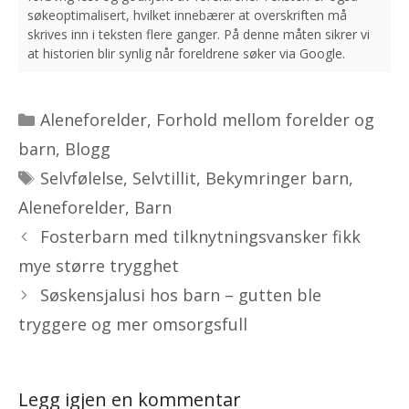
Kategorier
Aleneforelder
,
Forhold mellom forelder og
barn
,
Blogg
Stikkord
Selvfølelse
,
Selvtillit
,
Bekymringer barn
,
Aleneforelder
,
Barn
Fosterbarn med tilknytningsvansker fikk
mye større trygghet
Søskensjalusi hos barn – gutten ble
tryggere og mer omsorgsfull
Legg igjen en kommentar