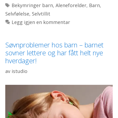
Stikkord
Bekymringer barn
,
Aleneforelder
,
Barn
,
Selvfølelse
,
Selvtillit
Legg igjen en kommentar
Søvnproblemer hos barn – barnet
sovner lettere og har fått helt nye
hverdager!
av
istudio