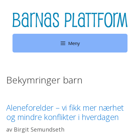
Hopp
til
innhold
Meny
Bekymringer barn
Aleneforelder – vi fikk mer nærhet
og mindre konflikter i hverdagen
av
Birgit Semundseth