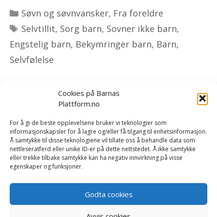
Kategorier
Søvn og søvnvansker
,
Fra foreldre
Stikkord
Selvtillit
,
Sorg barn
,
Sovner ikke barn
,
Engstelig barn
,
Bekymringer barn
,
Barn
,
Selvfølelse
Cookies på Barnas
Plattform.no
Om oss
|
Bestill kurs og foredrag
|
For å gi de beste opplevelsene bruker vi teknologier som
informasjonskapsler for å lagre og/eller få tilgang til enhetsinformasjon.
Tilbakemeldinger
|
Rapport/forskning
|
Kontakt oss
Å samtykke til disse teknologiene vil tillate oss å behandle data som
nettleseratferd eller unike ID-er på dette nettstedet. Å ikke samtykke
eller trekke tilbake samtykke kan ha negativ innvirkning på visse
Vi er opptatt av å håndtere dine personopplysninger på
egenskaper og funksjoner.
en trygg og sikker måte. Les mer i våre betingelser og i
vår
personvernerklæring
.
Godta cookies
Du kan lese
våre salgsvilkår her
.
Avvis cookies