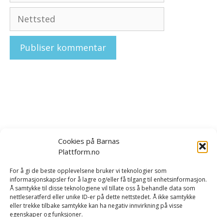
Nettsted
Cookies på Barnas
Plattform.no
Om oss
|
Bestill kurs og foredrag
|
For å gi de beste opplevelsene bruker vi teknologier som
informasjonskapsler for å lagre og/eller få tilgang til enhetsinformasjon.
Tilbakemeldinger
|
Rapport/forskning
|
Kontakt oss
Å samtykke til disse teknologiene vil tillate oss å behandle data som
nettleseratferd eller unike ID-er på dette nettstedet. Å ikke samtykke
eller trekke tilbake samtykke kan ha negativ innvirkning på visse
Vi er opptatt av å håndtere dine personopplysninger på
egenskaper og funksjoner.