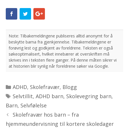
Kategorier
ADHD
,
Skolefravær
,
Blogg
Stikkord
Selvtillit
,
ADHD barn
,
Skolevegring barn
,
Barn
,
Selvfølelse
Skolefravær hos barn – fra
hjemmeundervisning til kortere skoledager