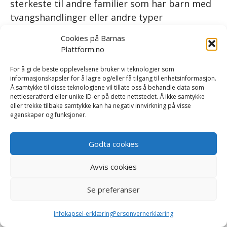
sterkeste til andre familier som har barn med
tvangshandlinger eller andre typer
utfordringer.”»
Cookies på Barnas
Plattform.no
Les mer om vårt nettbaserte foreldrekurs
For å gi de beste opplevelsene bruker vi teknologier som
Les mer om forskning og rapporter
informasjonskapsler for å lagre og/eller få tilgang til enhetsinformasjon.
Les fagartikkelen om Barnas Plattform i
Å samtykke til disse teknologiene vil tillate oss å behandle data som
nettleseratferd eller unike ID-er på dette nettstedet. Å ikke samtykke
Tidsskrift for psykisk helsearbeid
eller trekke tilbake samtykke kan ha negativ innvirkning på visse
egenskaper og funksjoner.
Godta cookies
Kategorier
Fra foreldre
,
Tvangshandlinger
,
Krig
Avvis cookies
Legg igjen en kommentar
Se preferanser
Infokapsel-erklæring
Personvernerklæring