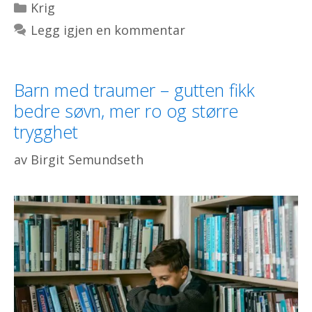
Kategorier
Krig
Legg igjen en kommentar
Barn med traumer – gutten fikk
bedre søvn, mer ro og større
trygghet
av
Birgit Semundseth