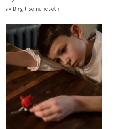
av
Birgit Semundseth