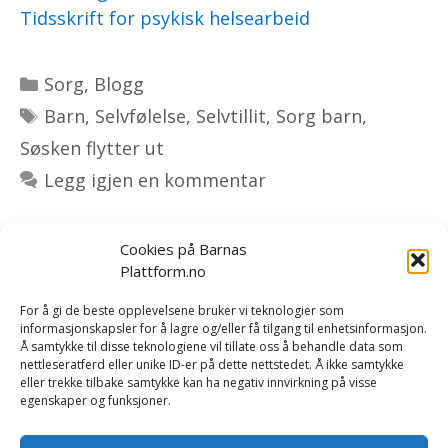
Tidsskrift for psykisk helsearbeid
Kategorier
Sorg
,
Blogg
Stikkord
Barn
,
Selvfølelse
,
Selvtillit
,
Sorg barn
,
Søsken flytter ut
Legg igjen en kommentar
Cookies på Barnas
Plattform.no
Om oss
|
Bestill kurs og foredrag
|
For å gi de beste opplevelsene bruker vi teknologier som
informasjonskapsler for å lagre og/eller få tilgang til enhetsinformasjon.
Tilbakemeldinger
|
Rapport/forskning
|
Kontakt oss
Å samtykke til disse teknologiene vil tillate oss å behandle data som
nettleseratferd eller unike ID-er på dette nettstedet. Å ikke samtykke
eller trekke tilbake samtykke kan ha negativ innvirkning på visse
Vi er opptatt av å håndtere dine personopplysninger på
egenskaper og funksjoner.
en trygg og sikker måte. Les mer i våre betingelser og i
vår
personvernerklæring
.