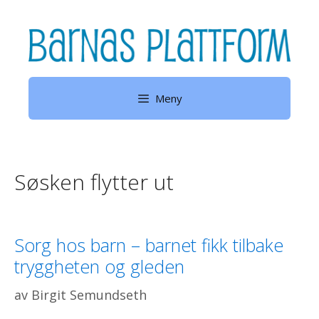
Hopp
til
innhold
Meny
Søsken flytter ut
Sorg hos barn – barnet fikk tilbake
tryggheten og gleden
av
Birgit Semundseth