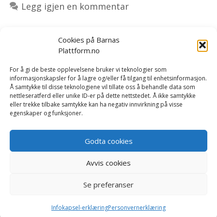
Legg igjen en kommentar
Cookies på Barnas
Plattform.no
Om oss
|
Bestill kurs og foredrag
|
For å gi de beste opplevelsene bruker vi teknologier som
informasjonskapsler for å lagre og/eller få tilgang til enhetsinformasjon.
Tilbakemeldinger
|
Rapport/forskning
|
Kontakt oss
Å samtykke til disse teknologiene vil tillate oss å behandle data som
nettleseratferd eller unike ID-er på dette nettstedet. Å ikke samtykke
eller trekke tilbake samtykke kan ha negativ innvirkning på visse
Vi er opptatt av å håndtere dine personopplysninger på
egenskaper og funksjoner.
en trygg og sikker måte. Les mer i våre betingelser og i
vår
personvernerklæring
.
Godta cookies
Du kan lese
våre salgsvilkår her
.
Avvis cookies
Se preferanser
© 2026 Barnas Plattform
• Bygget med
GeneratePress
Infokapsel-erklæring
Personvernerklæring