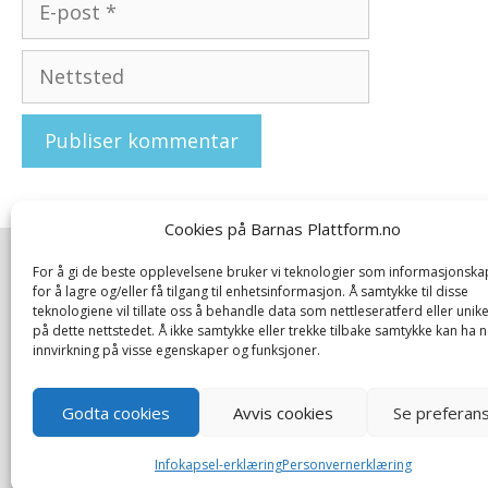
post
Nettsted
Cookies på Barnas Plattform.no
For å gi de beste opplevelsene bruker vi teknologier som informasjonska
Om oss
|
Bestill kurs og foredrag
|
for å lagre og/eller få tilgang til enhetsinformasjon. Å samtykke til disse
teknologiene vil tillate oss å behandle data som nettleseratferd eller unike
Tilbakemeldinger
|
Rapport/forskning
|
Kontakt oss
på dette nettstedet. Å ikke samtykke eller trekke tilbake samtykke kan ha n
innvirkning på visse egenskaper og funksjoner.
Godta cookies
Avvis cookies
Se preferan
Infokapsel-erklæring
Personvernerklæring