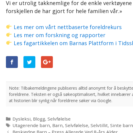
Vi er utrolig takknemlige for de enkle verktøyene
forskjellen de har gjort for hele familien vår.»
Les mer om vårt nettbaserte foreldrekurs
Les mer om forskning og rapporter
Les fagartikkelen om Barnas Plattform i Tidssk
Kategorier
Dysleksi
,
Blogg
,
Selvfølelse
Stikkord
Utagerende barn
,
Barn
,
Selvfølelse
,
Selvtillit
,
Sinte bar
Beskjedne Barn – Press Allerede Ved 8-års Alder