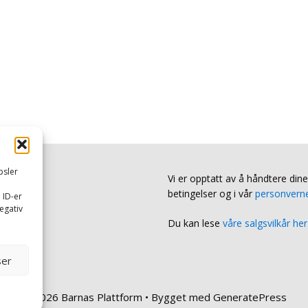
psler
Vi er opptatt av å håndtere din
betingelser og i vår
personverne
 ID-er
egativ
Du kan lese
våre salgsvilkår her
ser
© 2026 Barnas Plattform
• Bygget med
GeneratePress