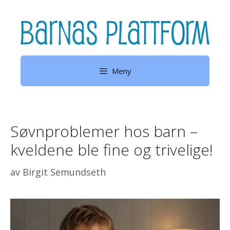
Hopp
til
innhold
Meny
Søvnproblemer hos barn –
kveldene ble fine og trivelige!
av
Birgit Semundseth