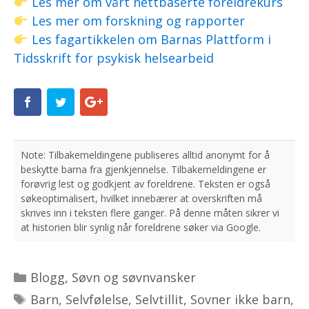
Les mer om vårt nettbaserte foreldrekurs
Les mer om forskning og rapporter
Les fagartikkelen om Barnas Plattform i
Tidsskrift for psykisk helsearbeid
Kategorier
Blogg
,
Søvn og søvnvansker
Stikkord
Barn
,
Selvfølelse
,
Selvtillit
,
Sovner ikke barn
,