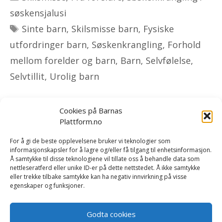
søskensjalusi
Stikkord
Sinte barn
,
Skilsmisse barn
,
Fysiske
utfordringer barn
,
Søskenkrangling
,
Forhold
mellom forelder og barn
,
Barn
,
Selvfølelse
,
Selvtillit
,
Urolig barn
Cookies på Barnas
Plattform.no
Om oss
|
Bestill kurs og foredrag
|
For å gi de beste opplevelsene bruker vi teknologier som
informasjonskapsler for å lagre og/eller få tilgang til enhetsinformasjon.
Tilbakemeldinger
|
Rapport/forskning
|
Kontakt oss
Å samtykke til disse teknologiene vil tillate oss å behandle data som
nettleseratferd eller unike ID-er på dette nettstedet. Å ikke samtykke
eller trekke tilbake samtykke kan ha negativ innvirkning på visse
Vi er opptatt av å håndtere dine personopplysninger på
egenskaper og funksjoner.
en trygg og sikker måte. Les mer i våre betingelser og i
vår
personvernerklæring
.
Godta cookies