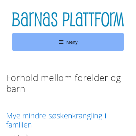
Hopp
til
innhold
Meny
Forhold mellom forelder og
barn
Mye mindre søskenkrangling i
familien