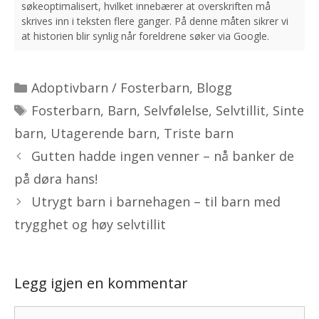
Kategorier
Adoptivbarn / Fosterbarn
,
Blogg
Stikkord
Fosterbarn
,
Barn
,
Selvfølelse
,
Selvtillit
,
Sinte
barn
,
Utagerende barn
,
Triste barn
Gutten hadde ingen venner – nå banker de
på døra hans!
Utrygt barn i barnehagen – til barn med
trygghet og høy selvtillit
Legg igjen en kommentar
Kommentar