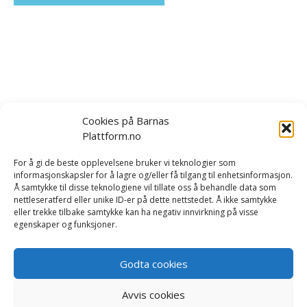
Cookies på Barnas
Plattform.no
Om oss
|
Bestill kurs og foredrag
|
For å gi de beste opplevelsene bruker vi teknologier som
informasjonskapsler for å lagre og/eller få tilgang til enhetsinformasjon.
Tilbakemeldinger
|
Rapport/forskning
|
Kontakt oss
Å samtykke til disse teknologiene vil tillate oss å behandle data som
nettleseratferd eller unike ID-er på dette nettstedet. Å ikke samtykke
eller trekke tilbake samtykke kan ha negativ innvirkning på visse
Vi er opptatt av å håndtere dine personopplysninger på
egenskaper og funksjoner.
en trygg og sikker måte. Les mer i våre betingelser og i
vår
personvernerklæring
.
Godta cookies
Du kan lese
våre salgsvilkår her
.
Avvis cookies