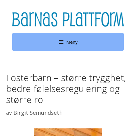
Hopp
til
innhold
Meny
Fosterbarn – større trygghet,
bedre følelsesregulering og
større ro
av
Birgit Semundseth