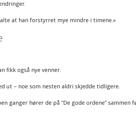
endringer.
alte at han forstyrret mye mindre i timene.»
e
an fikk også nye venner.
 ut – noe som nesten aldri skjedde tidligere.
oen ganger hører de på “De gode ordene” sammen f