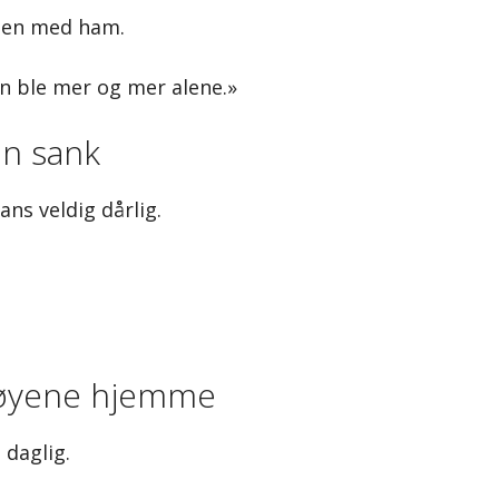
mmen med ham.
 ble mer og mer alene.»
en sank
ans veldig dårlig.
ktøyene hjemme
 daglig.