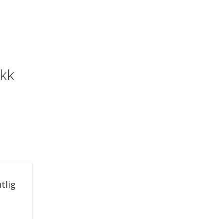
ikk
tlig
n