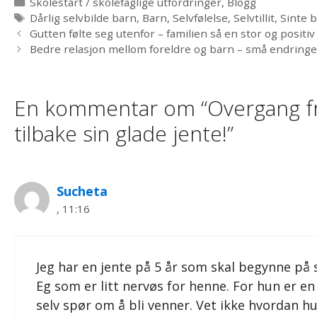
Kategorier
Skolestart / skolefaglige utfordringer
,
Blogg
Stikkord
Dårlig selvbilde barn
,
Barn
,
Selvfølelse
,
Selvtillit
,
Sinte 
Gutten følte seg utenfor – familien så en stor og positiv
Bedre relasjon mellom foreldre og barn – små endringer
En kommentar om “Overgang fra 
tilbake sin glade jente!”
Sucheta
, 11:16
Jeg har en jente på 5 år som skal begynne på s
Eg som er litt nervøs for henne. For hun er en 
selv spør om å bli venner. Vet ikke hvordan hu