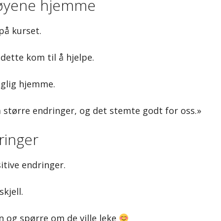
ktøyene hjemme
på kurset.
ette kom til å hjelpe.
aglig hjemme.
så større endringer, og det stemte godt for oss.»
ringer
itive endringer.
kjell.
rn og spørre om de ville leke