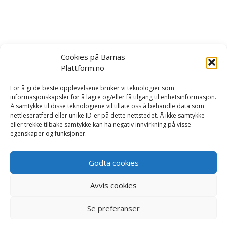
Cookies på Barnas
Plattform.no
Om oss
|
Bestill kurs og foredrag
|
For å gi de beste opplevelsene bruker vi teknologier som
informasjonskapsler for å lagre og/eller få tilgang til enhetsinformasjon.
Tilbakemeldinger
|
Rapport/forskning
|
Kontakt oss
Å samtykke til disse teknologiene vil tillate oss å behandle data som
nettleseratferd eller unike ID-er på dette nettstedet. Å ikke samtykke
eller trekke tilbake samtykke kan ha negativ innvirkning på visse
Vi er opptatt av å håndtere dine personopplysninger på
egenskaper og funksjoner.
en trygg og sikker måte. Les mer i våre betingelser og i
vår
personvernerklæring
.
Godta cookies
Du kan lese
våre salgsvilkår her
.
Avvis cookies
Se preferanser