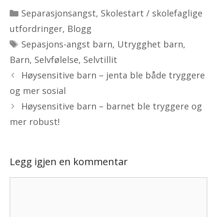
Kategorier
Separasjonsangst
,
Skolestart / skolefaglige
utfordringer
,
Blogg
Stikkord
Sepasjons-angst barn
,
Utrygghet barn
,
Barn
,
Selvfølelse
,
Selvtillit
Høysensitive barn – jenta ble både tryggere
og mer sosial
Høysensitive barn – barnet ble tryggere og
mer robust!
Legg igjen en kommentar
Kommentar