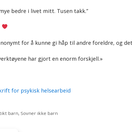
mye bedre i livet mitt. Tusen takk.”
e
anonymt for å kunne gi håp til andre foreldre, og de
verktøyene har gjort en enorm forskjell.»
rift for psykisk helsearbeid
ikt barn
,
Sovner ikke barn