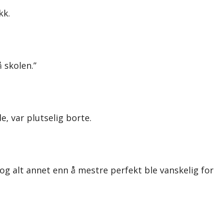
kk.
å skolen.”
e, var plutselig borte.
 og alt annet enn å mestre perfekt ble vanskelig for