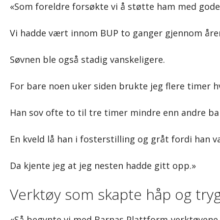
«Som foreldre forsøkte vi å støtte ham med god
Vi hadde vært innom BUP to ganger gjennom årene
Søvnen ble også stadig vanskeligere.
For bare noen uker siden brukte jeg flere timer hv
Han sov ofte to til tre timer mindre enn andre b
En kveld lå han i fosterstilling og gråt fordi han
Da kjente jeg at jeg nesten hadde gitt opp.»
Verktøy som skapte håp og try
«Så begynte vi med Barnas Plattform-verktøyen