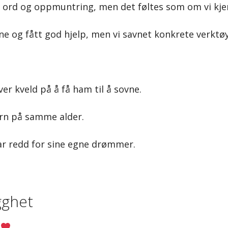
e ord og oppmuntring, men det føltes som om vi kj
 og fått god hjelp, men vi savnet konkrete verktø
er kveld på å få ham til å sovne.
arn på samme alder.
 var redd for sine egne drømmer.
gghet
e