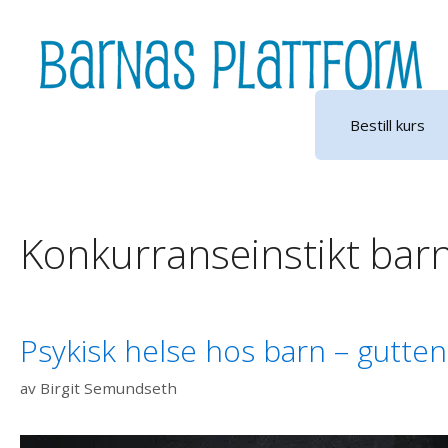
Hopp
til
innhold
Bestill kurs
Konkurranseinstikt bar
Psykisk helse hos barn – gutten 
av
Birgit Semundseth