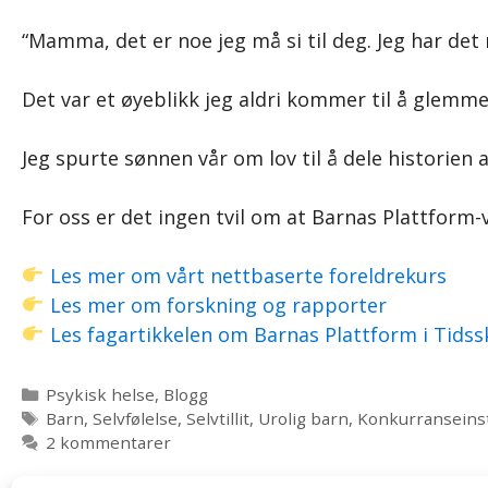
“Mamma, det er noe jeg må si til deg. Jeg har det 
Det var et øyeblikk jeg aldri kommer til å glemm
Jeg spurte sønnen vår om lov til å dele historien 
For oss er det ingen tvil om at Barnas Plattform-
Les mer om vårt nettbaserte foreldrekurs
Les mer om forskning og rapporter
Les fagartikkelen om Barnas Plattform i Tidssk
Kategorier
Psykisk helse
,
Blogg
Stikkord
Barn
,
Selvfølelse
,
Selvtillit
,
Urolig barn
,
Konkurranseinst
2 kommentarer