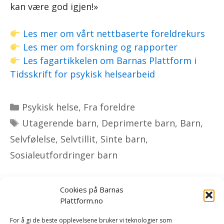
kan være god igjen!»
Les mer om vårt nettbaserte foreldrekurs
Les mer om forskning og rapporter
Les fagartikkelen om Barnas Plattform i
Tidsskrift for psykisk helsearbeid
Kategorier
Psykisk helse
,
Fra foreldre
Stikkord
Utagerende barn
,
Deprimerte barn
,
Barn
,
Selvfølelse
,
Selvtillit
,
Sinte barn
,
Sosialeutfordringer barn
Cookies på Barnas
Plattform.no
Om oss
|
Bestill kurs og foredrag
|
For å gi de beste opplevelsene bruker vi teknologier som