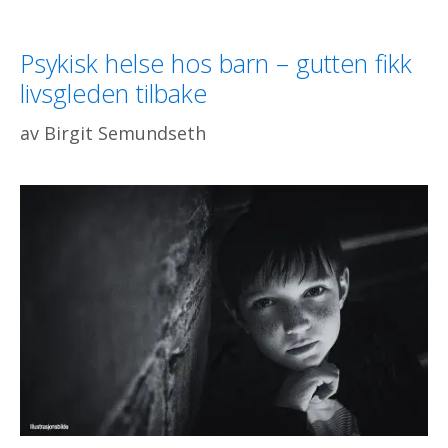
Psykisk helse hos barn – gutten fikk
livsgleden tilbake
av
Birgit Semundseth