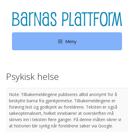
Hopp
til
innhold
Meny
Psykisk helse